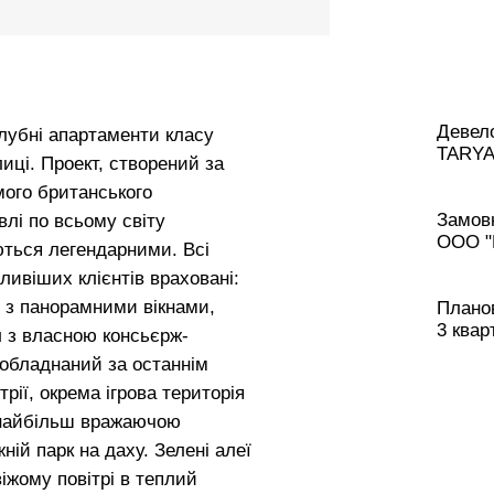
Девело
убні апартаменти класу
TARYA
лиці. Проект, створений за
омого британського
Замовн
івлі по всьому світу
ООО "
ться легендарними. Всі
ивіших клієнтів враховані:
 з панорамними вікнами,
Планов
3 квар
 з власною консьєрж-
 обладнаний за останнім
рії, окрема ігрова територія
ж найбільш вражаючою
ній парк на даху. Зелені алеї
віжому повітрі в теплий