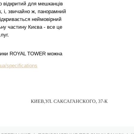
о відкритий для мешканців
ік, і, звичайно ж, панорамний
відкривається неймовірний
ну частину Києва - все це
луг.
истики ROYAL TOWER можна
ua/specifications
КИЕВ,
УЛ. САКСАГАНСКОГО, 37-К