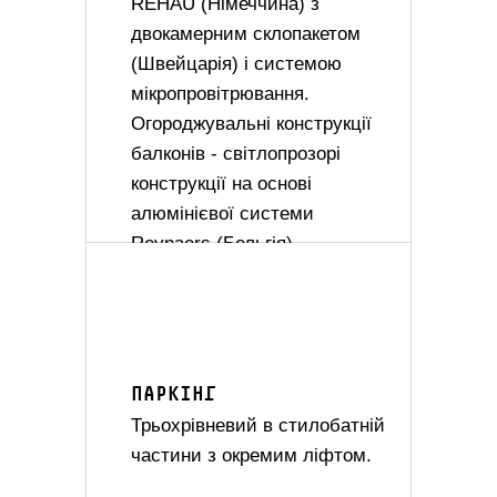
REHAU (Німеччина) з
двокамерним склопакетом
(Швейцарія) і системою
мікропровітрювання.
Огороджувальні конструкції
балконів - світлопрозорі
конструкції на основі
алюмінієвої системи
Reynaers (Бельгія).
ПАРКІНГ
Трьохрівневий в стилобатній
частини з окремим ліфтом.