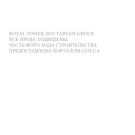
ROYAL TOWER 2019 TARYAN GROUP.
ВСЕ ПРАВА ЗАЩИЩЕНЫ.
ЧАСТЬ ФОТО ХОДА СТРОИТЕЛЬСТВА
ПРЕДОСТАВЛЕНА ПОРТАЛОМ LUN.UA
КИЕВ,
УЛ. САКСАГАНСКОГО, 37-К
ЛІЦЕНЗІЯ
СЕРТИФІКАТ
ПОВІДОМЛЕННЯ ПРО ЗМІНУ ДАНИХ
КАРТА САЙТУ