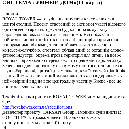
СИСТЕМА «УМНЫЙ ДОМ»(11-карта)
Новини
ROYAL TOWER
— клубні апартаменти класу «люкс» в
центрі столиці. Проект, створений за активної участі відомого
британського архітектора, чиї будівлі по всьому світу
справедливо вважаються легендарними. Всі побажання
найвимогливіших клієнтів враховані: посторі апартаменти з
панорамними вікнами, затишний лаунж-хол з власною
консьєрж-службою, спортзал, обладнаний за останнім словом
фітнес-індустрії, окрема ігрова територія для дітей. Та все ж
найбільш вражаючою перевагою - є справжній парк на даху.
Зелені алеї для відпочинку на свіжому повітрі в теплий сезон,
лаунж-бар, що відкритий для мешканців та їх гостей цілий рік,
і, звичайно ж, панорамний майданчик, з якого відкривається
неймовірний вид на всю центральну частину Києва - все це
лише для ваших послуг.
Технічні характеристики ROYAL TOWER можна подивитися
тут:
http://royaltower.com.ua/specifications
Девелопер проекту:
TARYAN Group
Замовник будівництва:
ООО "НВФ "Стромкомплект"
Планована здача в
експлуатацію:
3 квартал 2016 року
fd