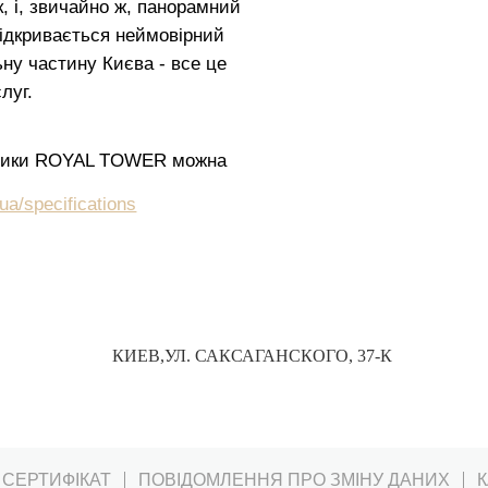
ік, і, звичайно ж, панорамний
відкривається неймовірний
ну частину Києва - все це
луг.
истики ROYAL TOWER можна
ua/specifications
КИЕВ,
УЛ. САКСАГАНСКОГО, 37-К
СЕРТИФІКАТ
ПОВІДОМЛЕННЯ ПРО ЗМІНУ ДАНИХ
К