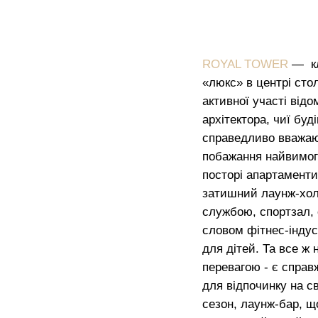
ROYAL TOWER
— кл
«люкс» в центрі сто
активної участі від
архітектора, чиї буд
справедливо вважаю
побажання найвимогл
посторі апартаменти
затишний лаунж-хол
службою, спортзал,
словом фітнес-індуст
для дітей. Та все 
перевагою - є справж
для відпочинку на с
сезон, лаунж-бар, щ