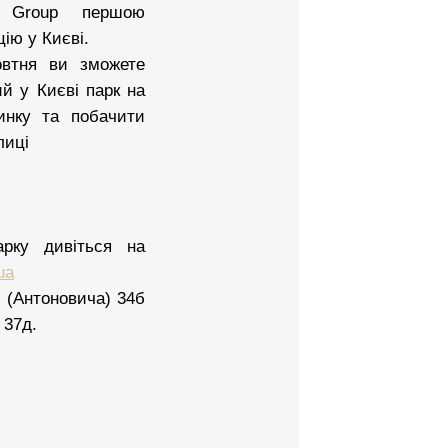
N Group першою
ію у Києві.
овтня ви зможете
й у Києві парк на
инку та побачити
лиці
арку дивіться на
ua
о (Антоновича) 34б
 37д.