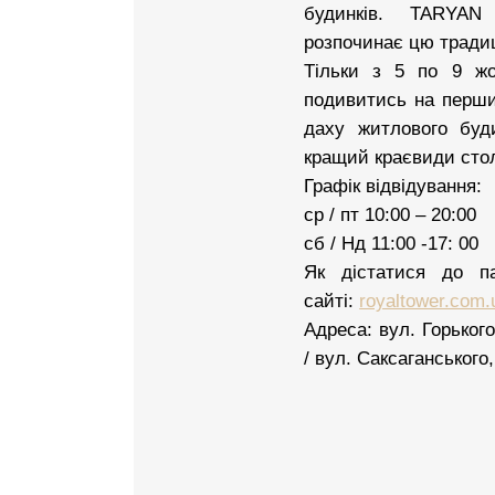
будинків. TARYA
розпочинає цю традиц
Тільки з 5 по 9 ж
подивитись на перши
даху житлового буд
кращий краєвиди сто
Графік відвідування:
ср / пт 10:00 – 20:00
сб / Нд 11:00 -17: 00
Як дістатися до п
сайті:
royaltower.com.
Адреса: вул. Горьког
/ вул. Саксаганського,